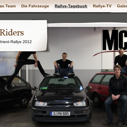
as Team
Die Fahrzeuge
Rallye-Tagebuch
Rallye-TV
Galer
 Riders
Orient-Rallye 2012