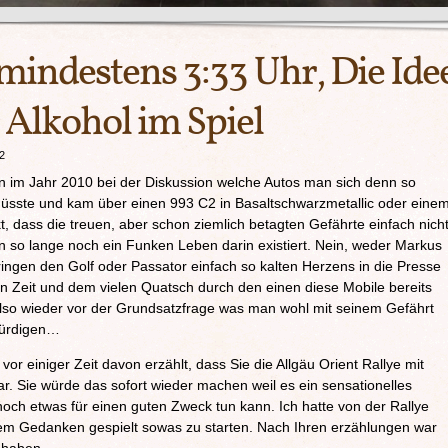
mindestens 3:33 Uhr, Die Ide
 Alkohol im Spiel
2
n im Jahr 2010 bei der Diskussion welche Autos man sich denn so
sste und kam über einen 993 C2 in Basaltschwarzmetallic oder eine
 dass die treuen, aber schon ziemlich betagten Gefährte einfach nich
n so lange noch ein Funken Leben darin existiert. Nein, weder Markus
ingen den Golf oder Passator einfach so kalten Herzens in die Presse
en Zeit und dem vielen Quatsch durch den einen diese Mobile bereits
 also wieder vor der Grundsatzfrage was man wohl mit seinem Gefährt
würdigen…
vor einiger Zeit davon erzählt, dass Sie die Allgäu Orient Rallye mit
 Sie würde das sofort wieder machen weil es ein sensationelles
och etwas für einen guten Zweck tun kann. Ich hatte von der Rallye
dem Gedanken gespielt sowas zu starten. Nach Ihren erzählungen war